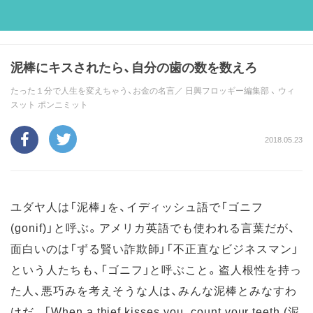
泥棒にキスされたら、自分の歯の数を数えろ
たった１分で人生を変えちゃう、お金の名言／
日興フロッギー編集部
、
ウィ
スット ポンニミット
2018.05.23
ユダヤ人は「泥棒」を、イディッシュ語で「ゴニフ
(gonif)」と呼ぶ。アメリカ英語でも使われる言葉だが、
面白いのは「ずる賢い詐欺師」「不正直なビジネスマン」
という人たちも、「ゴニフ」と呼ぶこと。盗人根性を持っ
た人、悪巧みを考えそうな人は、みんな泥棒とみなすわ
けだ。「When a thief kisses you, count your teeth.(泥