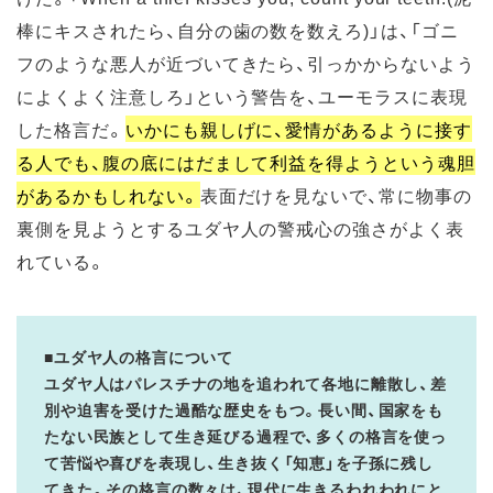
棒にキスされたら、自分の歯の数を数えろ)」は、「ゴニ
フのような悪人が近づいてきたら、引っかからないよう
によくよく注意しろ」という警告を、ユーモラスに表現
した格言だ。
いかにも親しげに、愛情があるように接す
る人でも、腹の底にはだまして利益を得ようという魂胆
があるかもしれない。
表面だけを見ないで、常に物事の
裏側を見ようとするユダヤ人の警戒心の強さがよく表
れている。
■ユダヤ人の格言について
ユダヤ人はパレスチナの地を追われて各地に離散し、差
別や迫害を受けた過酷な歴史をもつ。長い間、国家をも
たない民族として生き延びる過程で、多くの格言を使っ
て苦悩や喜びを表現し、生き抜く「知恵」を子孫に残し
てきた。その格言の数々は、現代に生きるわれわれにと