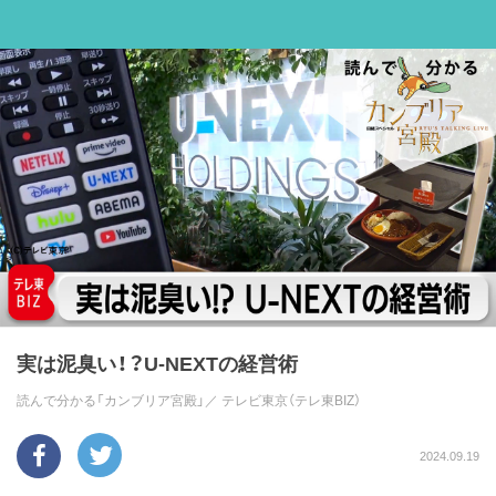
実は泥臭い！？U-NEXTの経営術
読んで分かる「カンブリア宮殿」／
テレビ東京（テレ東BIZ）
2024.09.19