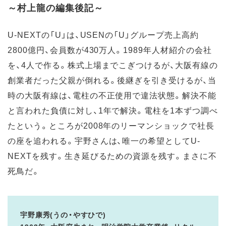
～村上龍の編集後記～
U-NEXTの「U」は、USENの「U」グループ売上高約
2800億円、会員数が430万人。1989年人材紹介の会社
を、4人で作る。株式上場までこぎつけるが、大阪有線の
創業者だった父親が倒れる。後継ぎを引き受けるが、当
時の大阪有線は、電柱の不正使用で違法状態。解決不能
と言われた負債に対し、1年で解決。電柱を1本ずつ調べ
たという。ところが2008年のリーマンショックで社長
の座を追われる。宇野さんは、唯一の希望としてU-
NEXTを残す。生き延びるための資源を残す。まさに不
死鳥だ。
宇野康秀(うの・やすひで)