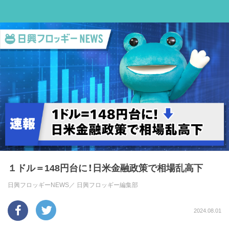
１ドル＝148円台に！日米金融政策で相場乱高下
日興フロッギーNEWS／
日興フロッギー編集部
2024.08.01