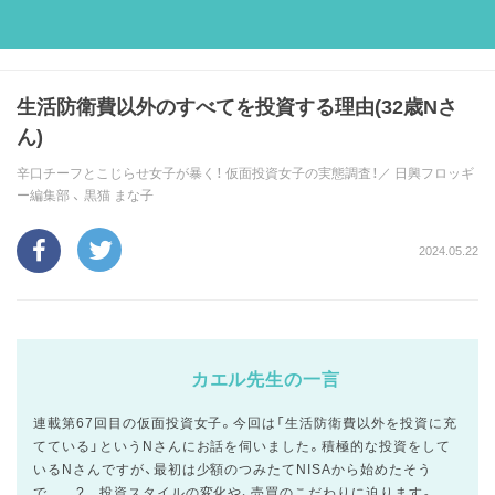
生活防衛費以外のすべてを投資する理由(32歳Nさ
ん)
辛口チーフとこじらせ女子が暴く！ 仮面投資女子の実態調査！／
日興フロッギ
ー編集部
、
黒猫 まな子
2024.05.22
カエル先生の一言
連載第67回目の仮面投資女子。今回は「生活防衛費以外を投資に充
てている」というNさんにお話を伺いました。積極的な投資をして
いるNさんですが、最初は少額のつみたてNISAから始めたそう
で……? 投資スタイルの変化や、売買のこだわりに迫ります。