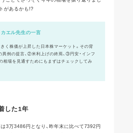
トがあるかも!?
カエル先生の一言
大きく株価が上昇した日本株マーケット。その背
の異例の提言、②米利上げの終焉、③円安・インフ
年の相場を見通すためにもまずはチェックしてみ
着した1年
価は3万3486円となり、昨年末に比べて7392円