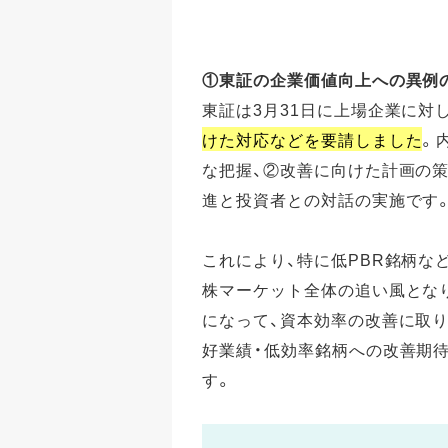
①東証の企業価値向上への異例
東証は3月31日に上場企業に対し
けた対応などを要請しました
。
な把握、②改善に向けた計画の
進と投資者との対話の実施です
これにより、特に低PBR銘柄な
株マーケット全体の追い風とな
になって、資本効率の改善に取
好業績・低効率銘柄への改善期
す。