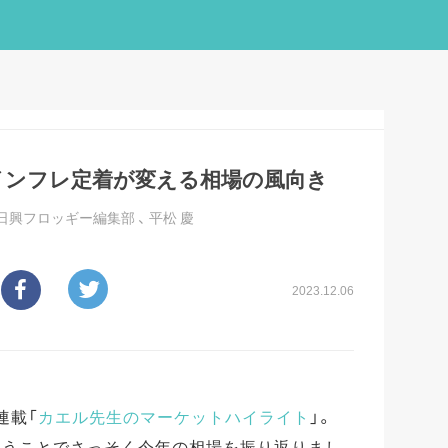
 インフレ定着が変える相場の風向き
日興フロッギー編集部
、
平松 慶
2023.12.06
連載「
カエル先生のマーケットハイライト
」。
ということでさっそく今年の相場を振り返りまし