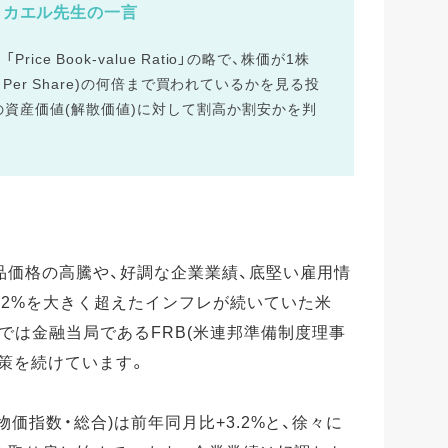
カエル先生の一言
ce Book-value Ratio」の略で、株価が1株
ue Per Share)の何倍まで買われているかを見る投
資産価値(解散価値)に対して割高か割安かを判
。
品価格の高騰や、好調な企業業績、底堅い雇用情
る2%を大きく超えたインフレが続いていた米
では金融当局であるFRB(米連邦準備制度理事
策を続けています。
費者物価指数・総合)は前年同月比+3.2%と、徐々に