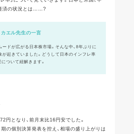
経済の状況とは……?
カエル先生の一言
ムードが広がる日本株市場。そんな中、8年ぶりに
象が起きていました。どうして日本のインフレ率
景について紐解きます。
服
172円となり、前月末比16円安でした。
月期の個別決算発表を控え、相場の盛り上がりは