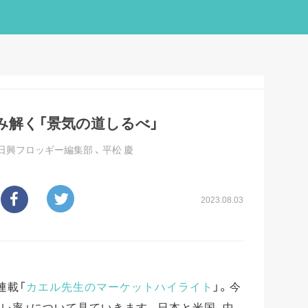
み解く「景気の道しるべ」
日興フロッギー編集部
、
平松 慶
2023.08.03
連載「
カエル先生のマーケットハイライト
」。今
レ率」について見ていきます。日本と米国、中