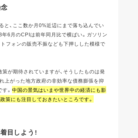
懸念
見ると、ここ数か月0%近辺にまで落ち込んでい
23年6月のCPIは前年同月比で横ばい。ガソリン
ートフォンの販売不振なども下押しした模様で
激策が期待されていますが、そうしたものは発
膨れ上がった地方政府の非効率な債務膨張を抑
です。
中国の景気はいまや世界中の経済にも影
の政策にも注目しておきたいところです。
着目しよう!