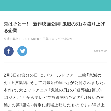
鬼はそとー！ 新作映画公開「鬼滅の刃」を盛り上げ
る企業
今週の銘柄トレンドWatch／
日興フロッギー編集部
2023.02.05
2月3日の節分の日 に、『ワールドツアー上映「鬼滅の
刃」上弦集結、そして刀鍛冶の里へ』が公開されました。
本作は、大ヒットアニメ「鬼滅の刃」の「遊郭編」第10、
11話と、4月からテレビで放送開始予定の「刀鍛冶の里
編」 の第1話を、特別に劇場上映したものです。80以上