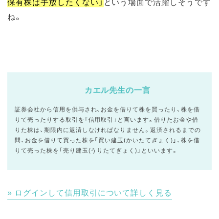
保有株は手放したくない」
という場面で活躍しそうです
ね。
カエル先生の一言
証券会社から信用を供与され、お金を借りて株を買ったり、株を借
りて売ったりする取引を「信用取引」と言います。借りたお金や借
りた株は、期限内に返済しなければなりません。返済されるまでの
間、お金を借りて買った株を「買い建玉(かいたてぎょく)」、株を借
りて売った株を「売り建玉(うりたてぎょく)」といいます。
ログインして信用取引について詳しく見る