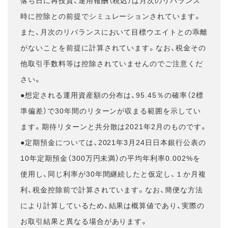
落ち日に再投資、運用報酬（税込）は月次のリバランス
時に控除との前提でシミュレーションされています。
また、月次のリバランスにおいて目標ウエイトとの乖離
がないことを前提に計算されています。なお、税金その
他取引手数料等は控除されていませんのでご注意くだ
さい。
●想定される運用資産額の分布は、95.45％の確率（2標
準偏差）で30年間のリターンが収まる範囲を示してい
ます。期待リターンと共分散は2021年2月のものです。
●定期預金については、2021年3月24日日本銀行公表の
10年定期預金（300万円未満）の平均年利率0.002%を
使用し、同じ利率が30年間継続したと仮定し、１か月複
利、税金控除前で計算されています。なお、簡便な方法
により計算しているため、結果は概算値であり、実際の
お取引結果と異なる場合があります。