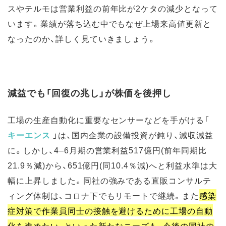
スやテルモは営業利益の前年比が2ケタの減少となって
います。業績が落ち込む中でもなぜ上場来高値更新と
なったのか、詳しく見ていきましょう。
減益でも「回復の兆し」が株価を後押し
工場の生産自動化に重要なセンサーなどを手がける「
キーエンス
」は、国内企業の設備投資が鈍り、減収減益
に。しかし、4–6月期の営業利益517億円(前年同期比
21.9％減)から、651億円(同10.4％減)へと利益水準は大
幅に上昇しました。同社の強みである直販コンサルテ
ィング体制は、コロナ下でもリモートで継続。また
感染
症対策で作業員同士の接触を避けるために工場の自動
化を進めたい、といった新たなニーズも、今後の同社の