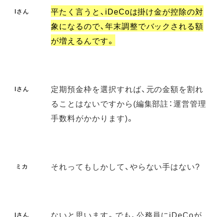
平たく言うと、iDeCoは掛け金が控除の対
Iさん
象になるので、年末調整でバックされる額
が増えるんです。
定期預金枠を選択すれば、元の金額を割れ
Iさん
ることはないですから
(
編集部註：運営管理
手数料がかかります
)
。
それってもしかして、やらない手はない?
ミカ
ないと思います。でも、公務員にiDeCoが
Iさん