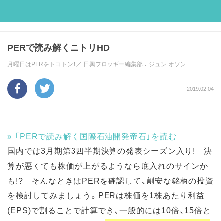
PERで読み解くニトリHD
月曜日はPERをトコトン！／
日興フロッギー編集部
、
ジュン オソン
2019.02.04
「PERで読み解く国際石油開発帝石」を読む
国内では3月期第3四半期決算の発表シーズン入り! 決
算が悪くても株価が上がるようなら底入れのサインか
も!? そんなときはPERを確認して、割安な銘柄の投資
を検討してみましょう。PERは株価を1株あたり利益
(EPS)で割ることで計算でき、一般的には10倍、15倍と