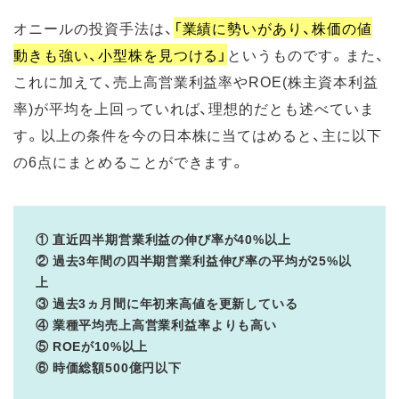
オニールの投資手法は、
「業績に勢いがあり、株価の値
動きも強い、小型株を見つける」
というものです。また、
これに加えて、売上高営業利益率やROE(株主資本利益
率)が平均を上回っていれば、理想的だとも述べていま
す。以上の条件を今の日本株に当てはめると、主に以下
の6点にまとめることができます。
① 直近四半期営業利益の伸び率が40%以上
② 過去3年間の四半期営業利益伸び率の平均が25%以
上
③ 過去3ヵ月間に年初来高値を更新している
④ 業種平均売上高営業利益率よりも高い
⑤ ROEが10%以上
⑥ 時価総額500億円以下