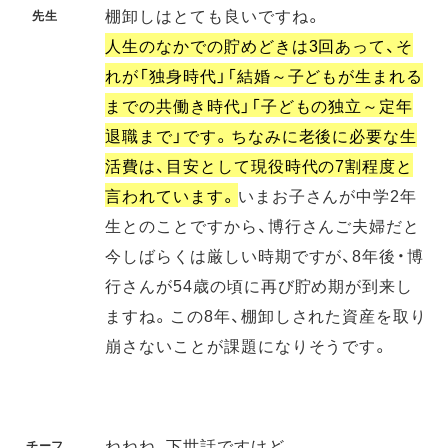
棚卸しはとても良いですね。
先生
人生のなかでの貯めどきは3回あって、そ
れが「独身時代」「結婚～子どもが生まれる
までの共働き時代」「子どもの独立～定年
退職まで」です。ちなみに老後に必要な生
活費は、目安として現役時代の7割程度と
言われています。
いまお子さんが中学2年
生とのことですから、博行さんご夫婦だと
今しばらくは厳しい時期ですが、8年後・博
行さんが54歳の頃に再び貯め期が到来し
ますね。この8年、棚卸しされた資産を取り
崩さないことが課題になりそうです。
ねねね、下世話ですけど。
チーフ